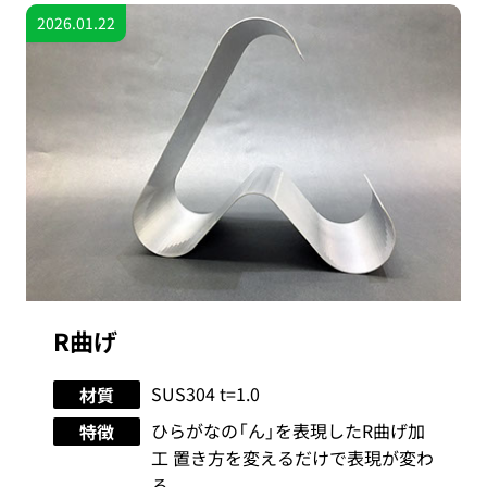
2026.01.22
高精度曲げ加工
SUS304、ジンコートQS1
材質
高精度曲げ加工 特型など起こさず加
特徴
工