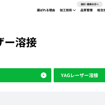
設計・開発の方へ
選ばれる理由
加工技術
品質管理
総合
精密板金加工
24時間レーザーパンチ加工
ザー溶接
溶接・YAGレーザー溶接
曲げ加工（ベンダー加工）
表面処理
組立
YAGレーザー溶接