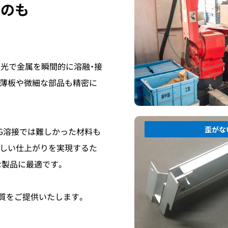
ものも
ー光で金属を瞬間的に溶融・接
、薄板や微細な部品も精密に
歪がな
IG溶接では難しかった材料も
美しい仕上がりを実現するた
な製品に最適です。
質をご提供いたします。