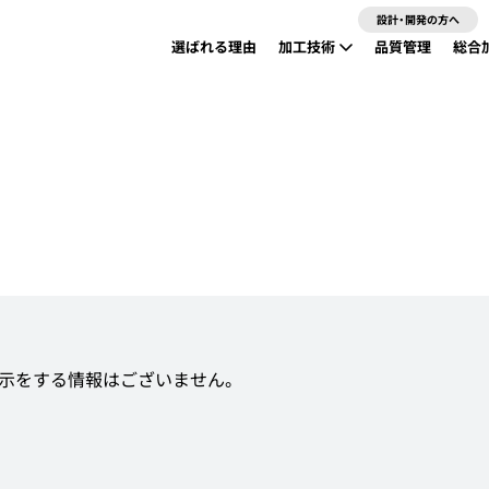
設計・開発の方へ
選ばれる理由
加工技術
品質管理
総合
精密板金加工
24時間レーザーパンチ加工
溶接・YAGレーザー溶接
曲げ加工（ベンダー加工）
表面処理
組立
示をする情報はございません。