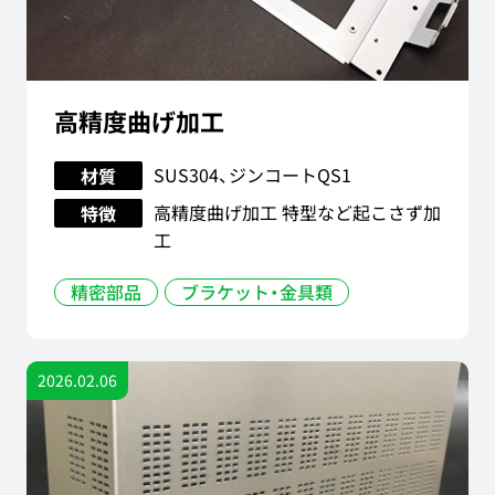
高精度曲げ加工
SUS304、ジンコートQS1
材質
高精度曲げ加工 特型など起こさず加
特徴
工
精密部品
ブラケット・金具類
2026.02.06